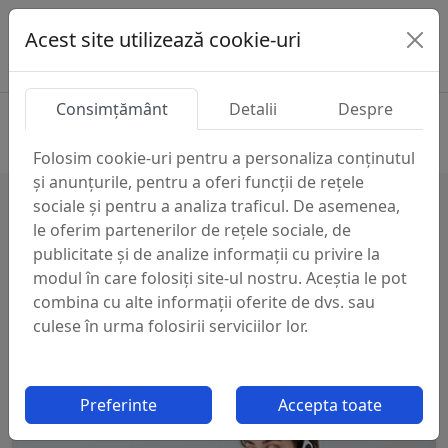
Acest site utilizează cookie-uri
Consimțământ
Detalii
Despre
Produse
Separatoare de aer și impurități Armstrong
Folosim cookie-uri pentru a personaliza conținutul
și anunțurile, pentru a oferi funcții de rețele
sociale și pentru a analiza traficul. De asemenea,
le oferim partenerilor de rețele sociale, de
Nu ai gasit ce cautai?
publicitate și de analize informații cu privire la
modul în care folosiți site-ul nostru. Aceștia le pot
combina cu alte informații oferite de dvs. sau
culese în urma folosirii serviciilor lor.
Preferinte
Accepta toate