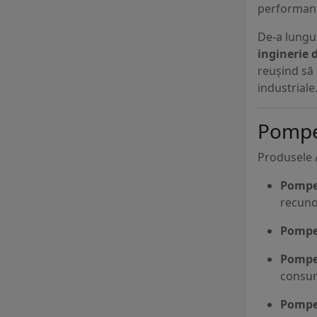
performanță
De-a lungu
inginerie d
reușind să 
industriale
Pompe 
Produsele 
Pompe
recuno
Pompe 
Pompe 
consum
Pompe 