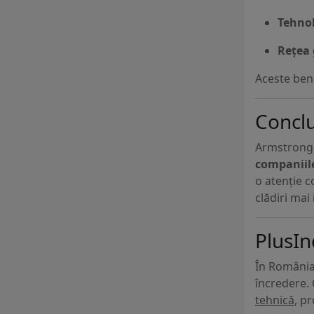
Tehnol
Rețea 
Aceste bene
Conclu
Armstrong 
companiile
o atenție c
clădiri mai
PlusIn
În România,
încredere. 
tehnică
, p