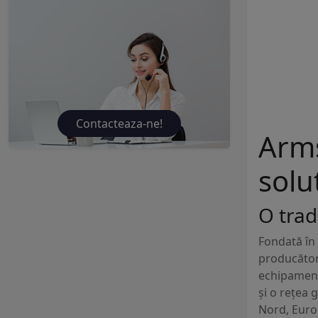
Contacteaza-ne!
Arms
solu
O trad
Fondată în
producător
echipamente
și o rețea 
Nord, Europ