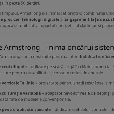
 în peste 50 de țări.
l timpului, Armstrong s-a remarcat printr-o combinație unic
e precizie, tehnologii digitale
și
angajament față de sust
reducă semnificativ impactul energetic al clădirilor și proce
.
Armstrong – inima oricărui sistem
Armstrong sunt construite pentru a oferi
fiabilitate, efici
 centrifugale
– utilizate pe scară largă în clădiri comercial
scute pentru durabilitate și consum redus de energie.
verticale în linie
– proiectate pentru spații restrânse, simp
cu turație variabilă
– adaptate nevoilor reale de debit și
ată față de modelele convenționale.
pentru aplicații speciale
– dedicate spitalelor, centrelor d