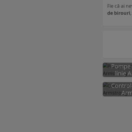
Fie că ai n
de birouri
Pompe v
linie 
Contro
Arm