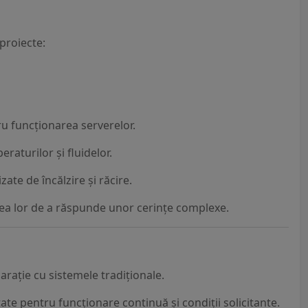
proiecte:
ru funcționarea serverelor.
raturilor și fluidelor.
zate de încălzire și răcire.
tatea lor de a răspunde unor cerințe complexe.
rație cu sistemele tradiționale.
te pentru funcționare continuă și condiții solicitante.