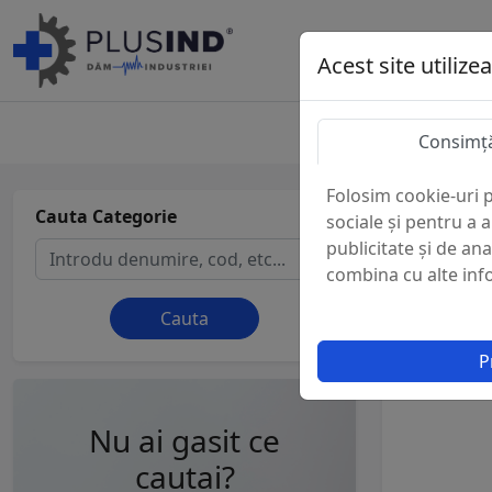
Acest site utilize
Consimț
Folosim cookie-uri p
Cauta Categorie
Armstr
sociale și pentru a 
publicitate și de ana
combina cu alte infor
Cauta
P
Nu ai gasit ce
cautai?