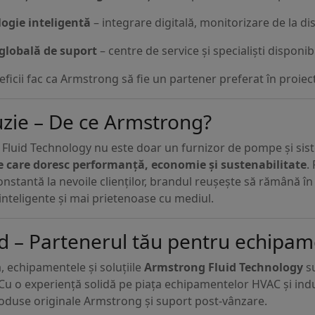
ogie inteligentă
– integrare digitală, monitorizare de la dis
globală de suport
– centre de service și specialiști disponib
ficii fac ca Armstrong să fie un partener preferat în proiec
zie – De ce Armstrong?
Fluid Technology nu este doar un furnizor de pompe și sis
 care doresc performanță, economie și sustenabilitate
.
onstantă la nevoile clienților, brandul reușește să rămână în 
 inteligente și mai prietenoase cu mediul.
d – Partenerul tău pentru echipa
 echipamentele și soluțiile
Armstrong Fluid Technology
su
Cu o experiență solidă pe piața echipamentelor HVAC și indus
roduse originale Armstrong și suport post-vânzare.