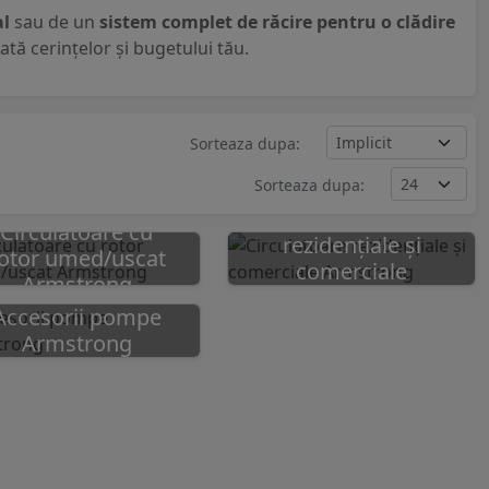
al
sau de un
sistem complet de răcire pentru o clădire
ată cerințelor și bugetului tău.
Sorteaza dupa:
Sorteaza dupa:
Circulatoare
Circulatoare cu
rezidențiale și
otor umed/uscat
comerciale
Armstrong
Armstrong
Accesorii pompe
Armstrong