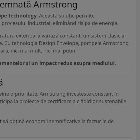
 semnată Armstrong
ope Technology
. Această soluție permite
 procesului industrial, eliminând risipa de energie.
ratura exterioară variază constant, un sistem clasic ar
rse. Cu tehnologia Design Envelope, pompele Armstrong
ră, nici mai mult, nici mai puțin.
pamentelor și un impact redus asupra mediului
.
ă
evine o prioritate, Armstrong investește constant în
icipă la proiecte de certificare a clădirilor sustenabile
să obțină economii semnificative la facturile de