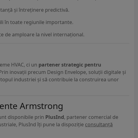
tanță și întreținere predictivă.
ili în toate regiunile importante.
te de amploare la nivel internațional.
teme HVAC, ci un
partener strategic pentru
 Prin inovații precum Design Envelope, soluții digitale și
topul industriei și să contribuie la construirea unor
mente Armstrong
nt disponibile prin
PlusInd
, partener comercial de
triale, PlusInd îți pune la dispoziție
consultanță