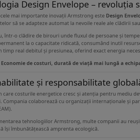
ogia Design Envelope – revoluția
 cele mai importante inovații Armstrong este
Design Envel
lor să se adapteze automat la nevoile reale ale clădirii sau
 într-o clădire de birouri unde fluxul de persoane și tempe
permanent la o capacitate ridicată, consumând inutil resu
n timp real debitul și presiunea, oferind exact energia necesa
?
Economie de costuri, durată de viață mai lungă a echi
abilitate și responsabilitate global
în care costurile energetice cresc și atenția pentru mediu d
zi. Compania colaborează cu organizații internaționale și part
EAM).
mentarea tehnologiilor Armstrong, multe companii au reușit 
 să își îmbunătățească amprenta ecologică.