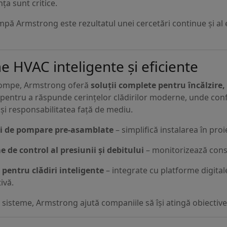
ța sunt critice.
pă Armstrong este rezultatul unei cercetări continue și al ex
e HVAC inteligente și eficiente
pompe, Armstrong oferă
soluții complete pentru încălzire,
entru a răspunde cerințelor clădirilor moderne, unde confortu
și responsabilitatea față de mediu.
i de pompare pre-asamblate
– simplifică instalarea în pro
e de control al presiunii și debitului
– monitorizează cons
i pentru clădiri inteligente
– integrate cu platforme digitale
ivă.
 sisteme, Armstrong ajută companiile să își atingă obiectivel