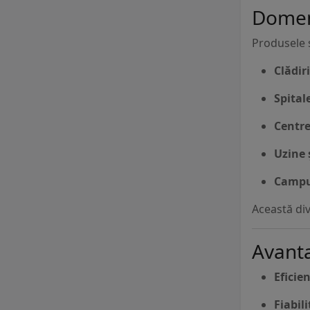
Domeni
Produsele ș
Clădir
Spitale
Centre
Uzine 
Campus
Această div
Avant
Eficie
Fiabil