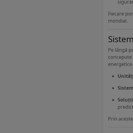
siguran
Fiecare pom
mondial.
Sistem
Pe lângă 
concepute p
energetice 
Unităț
Sistem
Soluți
predict
Prin aceste