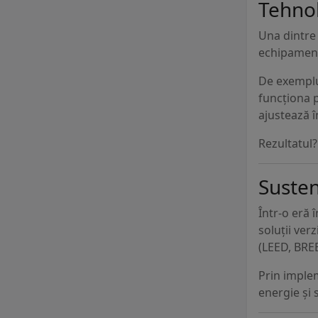
Tehnol
Una dintre
echipamente
De exemplu,
funcționa 
ajustează î
Rezultatul
Susten
Într-o eră 
soluții ver
(LEED, BRE
Prin imple
energie și