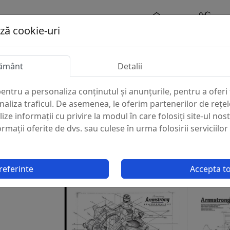
ază cookie-uri
Acasa
Industrii
Branduri
Armstrong
ământ
Detalii
entru a personaliza conținutul și anunțurile, pentru a oferi 
ong
analiza traficul. De asemenea, le oferim partenerilor de rețel
lize informații cu privire la modul în care folosiți site-ul nos
mații oferite de dvs. sau culese în urma folosirii serviciilor 
referinte
Accepta t