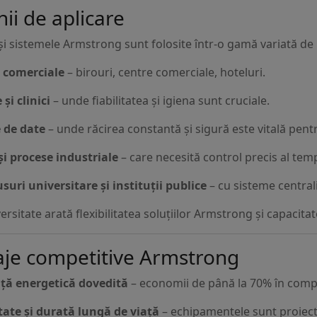
i de aplicare
i sistemele Armstrong sunt folosite într-o gamă variată de 
i comerciale
– birouri, centre comerciale, hoteluri.
 și clinici
– unde fiabilitatea și igiena sunt cruciale.
 de date
– unde răcirea constantă și sigură este vitală pent
și procese industriale
– care necesită control precis al tempe
uri universitare și instituții publice
– cu sisteme centrali
ersitate arată flexibilitatea soluțiilor Armstrong și capaci
aje competitive Armstrong
nță energetică dovedită
– economii de până la 70% în compa
itate și durată lungă de viață
– echipamentele sunt proiecta