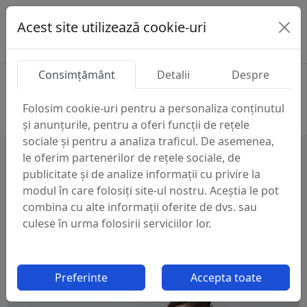
Acest site utilizează cookie-uri
Consimțământ
Detalii
Despre
Produse
Antrenari hidraulice pentru betoniere si mixere
Folosim cookie-uri pentru a personaliza conținutul
Bonfiglioli Seria 500
și anunțurile, pentru a oferi funcții de rețele
sociale și pentru a analiza traficul. De asemenea,
le oferim partenerilor de rețele sociale, de
publicitate și de analize informații cu privire la
Nu ai gasit ce cautai?
modul în care folosiți site-ul nostru. Aceștia le pot
combina cu alte informații oferite de dvs. sau
culese în urma folosirii serviciilor lor.
Preferinte
Accepta toate