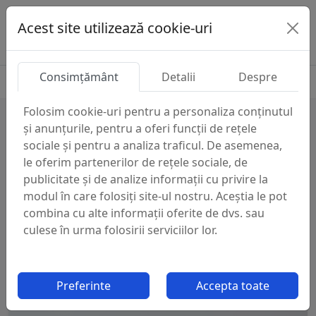
Acest site utilizează cookie-uri
Consimțământ
Detalii
Despre
Folosim cookie-uri pentru a personaliza conținutul
și anunțurile, pentru a oferi funcții de rețele
Cauta categorie
sociale și pentru a analiza traficul. De asemenea,
le oferim partenerilor de rețele sociale, de
publicitate și de analize informații cu privire la
modul în care folosiți site-ul nostru. Aceștia le pot
Cauta
combina cu alte informații oferite de dvs. sau
culese în urma folosirii serviciilor lor.
Nu ai gasit ce cautai?
Preferinte
Accepta toate