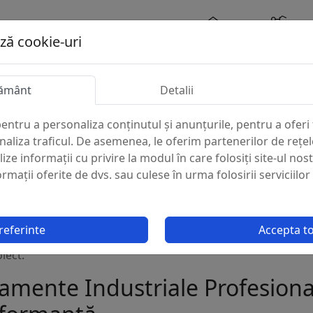
ază cookie-uri
Acasa
Industrii
Produse
ământ
Detalii
entru a personaliza conținutul și anunțurile, pentru a oferi 
e
analiza traficul. De asemenea, le oferim partenerilor de rețel
lize informații cu privire la modul în care folosiți site-ul nos
, oferim o gamă largă de produse de înaltă calitate, proiectat
mații oferite de dvs. sau culese în urma folosirii serviciilor 
, curățenie, HORECA și multe altele. Portofoliul nostru cupr
 de lipit și sudare, precum și soluții avansate pentru auto
u grijă pentru a asigura fiabilitate, eficiență și durabilitate,
referinte
Accepta t
r noștri. Prin colaborarea cu Plus IND, aveți acces la inovaț
iect.
amente Industriale Profesional