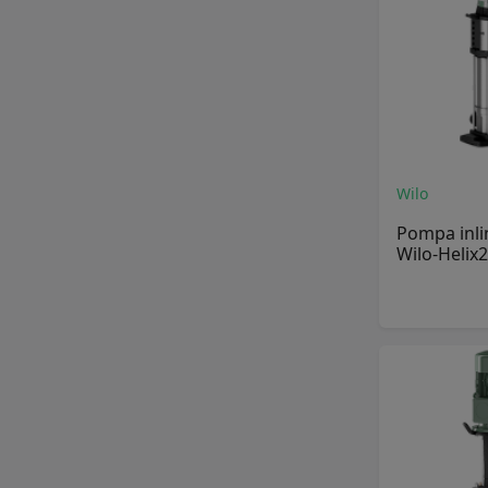
Actuatoare electrice
Actuatoare electrice >
Actuatoare electrice Ari
Armaturen
Actuatoare electrice >
Actuatoare electrice Emerson
Actuatoare electrice >
Wilo
Actuatoare electrice Parker
Hannifin
Pompa inli
Wilo-Helix2
Actuatoare Emerson >
Actuatoare electro-hidraulice
Emerson
Actuatoare Emerson
Actuatoare Hidraulice