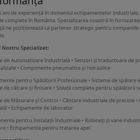
rformanță
 ani de experiență în domeniul echipamentelor industriale, 
e complete în România. Specializarea noastră în furnizarea
ă ne poziționează ca partener strategic pentru companiile 
le.
l Nostru Specializat:
e de Automatizare Industrială • Senzori și traductoare de pr
alizate • Componente pneumatice și hidraulice
mente pentru Spălătorii Profesionale • Sisteme de spălare i
 de călcare și finisare • Soluții complete pentru spălătorii s
 de Măsurare și Control • Cântare industriale de precizie • 
tă • Echipamente de laborator
nte pentru Instalații Industriale • Robineți și vane industri
e • Echipamente pentru tratarea apei