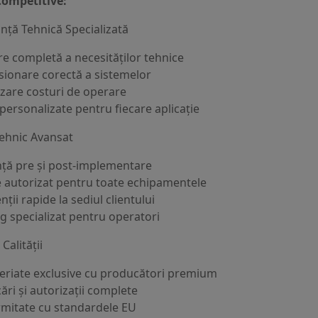
Competitive:
nță Tehnică Specializată
re completă a necesităților tehnice
ionare corectă a sistemelor
zare costuri de operare
 personalizate pentru fiecare aplicație
ehnic Avansat
nță pre și post-implementare
e autorizat pentru toate echipamentele
nții rapide la sediul clientului
ng specializat pentru operatori
Calității
eriate exclusive cu producători premium
cări și autorizații complete
mitate cu standardele EU