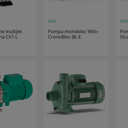
Wilo
Wil
ne multijet
Pompa monobloc Wilo-
Pom
na CV1-L
CronoBloc-BL-E
Str