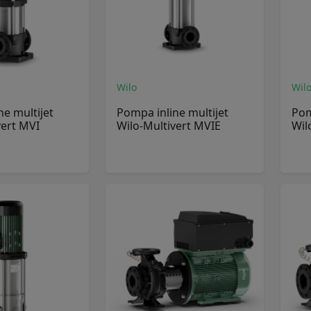
Wilo
Wil
ne multijet
Pompa inline multijet
Pom
vert MVI
Wilo-Multivert MVIE
Wil