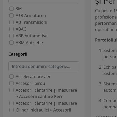
și Pe
3M
Cu peste 15
A+R Armaturen
profesional
AB Transmisioni
performanț
ABAC
operaționa
ABB Automotive
Portofoliu
ABM Antriebe
AC Motoren
Sistem
Categorii
Accord
person
ACE
Echipa
ACOEM
Sisteme
Actreg
Acceleratoare aer
Adler
Accesorii birou
Sisteme
Advantech
Accesorii cântărire și măsurare
automa
> Accesorii cântare Kern
AERMEC
Compone
Accesorii cântărire și măsurare
AGCO
pompar
Cilindri hidraulici > Accesorii
Air Logic
cilindri hidraulici Bosch Rexroth