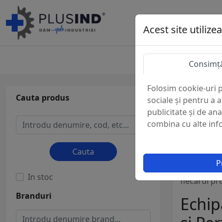
Acest site utilize
Consimț
Folosim cookie-uri p
Cauta produs
Produs
sociale și pentru a 
publicitate și de ana
La Plus IND
combina cu alte infor
construcții
instrumente
Cauta
selectată c
P
partenerilo
In stoc
fiecărui pro
Branduri
Echip