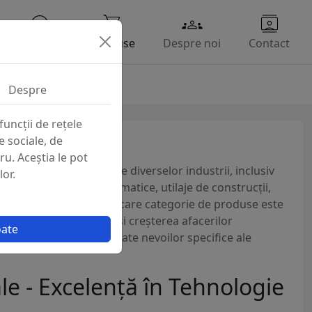
Branduri
Produse
Despre noi
Contact
Despre
funcții de rețele
e sociale, de
tru. Aceștia le pot
e să satisfacă cerințele diverselor industrii, inclusiv
lor.
inde echipamente pneumatice, utilaje de construcții,
matizare industrială. Fiecare categorie de produse este
 contribuind la succesul și creșterea afacerilor
oate
ie și performanță, adaptate nevoilor specifice ale
e - Excelență în Tehnologie