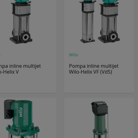
o
Wilo
pa inline multijet
Pompa inline multijet
o-Helix V
Wilo-Helix VF (VdS)