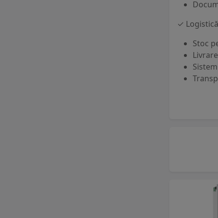
Docume
Acționări descentralizate Sew
Eurodrive > Acționări integrate
✓ Logistică
Sew Eurodrive
Stoc p
Motoare industriale cu
Livrar
reductor > Motoare cu
Sistem
reductoare Sew Eurodrive >
Transp
Acționări mecatronice cu
economie de energie IE4 Sew
Eurodrive
Controlere industriale >
Acționări speciale și tehnologii
de control pentru ventilatoare
Ziehl-Abegg > Acționări pentru
aplicații specifice Ziehl-Abegg
Controlere industriale >
Acționări speciale și tehnologii
de control pentru ventilatoare
Ziehl-Abegg