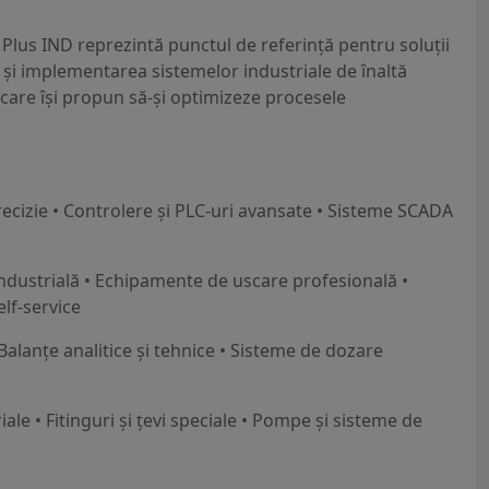
Plus IND reprezintă punctul de referință pentru soluții
 și implementarea sistemelor industriale de înaltă
care își propun să-și optimizeze procesele
ecizie • Controlere și PLC-uri avansate • Sisteme SCADA
ndustrială • Echipamente de uscare profesională •
elf-service
Balanțe analitice și tehnice • Sisteme de dozare
ale • Fitinguri și țevi speciale • Pompe și sisteme de