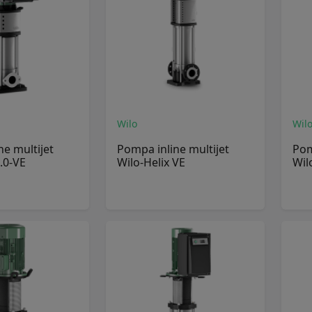
Wilo
Wil
ne multijet
Pompa inline multijet
Pom
.0-VE
Wilo-Helix VE
Wil