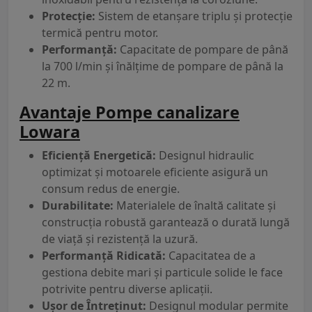
Protecție:
Sistem de etanșare triplu și protecție
termică pentru motor.
Performanță:
Capacitate de pompare de până
la 700 l/min și înălțime de pompare de până la
22 m.
Avantaje Pompe canalizare
Lowara
Eficiență Energetică:
Designul hidraulic
optimizat și motoarele eficiente asigură un
consum redus de energie.
Durabilitate:
Materialele de înaltă calitate și
construcția robustă garantează o durată lungă
de viață și rezistență la uzură.
Performanță Ridicată:
Capacitatea de a
gestiona debite mari și particule solide le face
potrivite pentru diverse aplicații.
Ușor de Întreținut:
Designul modular permite