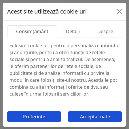
Acest site utilizează cookie-uri
Consimțământ
Detalii
Despre
Folosim cookie-uri pentru a personaliza conținutul
și anunțurile, pentru a oferi funcții de rețele
Cauta categorie
sociale și pentru a analiza traficul. De asemenea,
le oferim partenerilor de rețele sociale, de
publicitate și de analize informații cu privire la
modul în care folosiți site-ul nostru. Aceștia le pot
Cauta
combina cu alte informații oferite de dvs. sau
culese în urma folosirii serviciilor lor.
Nu ai gasit ce cautai?
Preferinte
Accepta toate