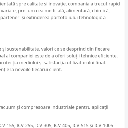
entată spre calitate și inovație, compania a trecut rapid
i variate, precum cea medicală, alimentară, chimică,
parteneri și extinderea portofoliului tehnologic a
și sustenabilitate, valori ce se desprind din fiecare
al al companiei este de a oferi soluții tehnice eficiente,
tecția mediului și satisfacția utilizatorului final.
ie la nevoile fiecărui client.
 vacuum și compresoare industriale pentru aplicații
-155, ICV-255, ICV-305, ICV-405, ICV-515 și ICV-1005 –