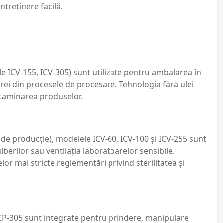
treținere facilă.
e ICV-155, ICV-305) sunt utilizate pentru ambalarea în
rei din procesele de procesare. Tehnologia fără ulei
ntaminarea produselor.
i de producție), modelele ICV-60, ICV-100 și ICV-255 sunt
lberilor sau ventilația laboratoarelor sensibile.
lor mai stricte reglementări privind sterilitatea și
e
 ICP-305 sunt integrate pentru prindere, manipulare