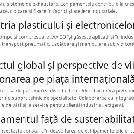
au sisteme de exhaustare. Echipamentele contribuie la crește
ce, ridicare și fixare în fabrici și ateliere industriale.
ria plasticului și electronicelo
pe și compresoare I.VA.CO își găsește aplicații și în industr
 transport pneumatic, uscătoare și manipulare sub vid control
tul global și perspective de vi
ionarea pe piața internațional
extinsă de parteneri și distribuitori, I.VA.CO acoperă piețe d
ferind suport tehnic de specialitate. Colaborarea cu integra
e de vârf și la service pentru clienți industriali exigenți.
amentul față de sustenabilitat
nvestește constant în dezvoltarea de echipamente eficiente