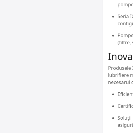
pompe 
Seria 
configu
Pompe 
(filtre
Inovaț
Produsele I
lubrifiere
necesarul d
Eficie
Certifi
Soluții
asigurâ