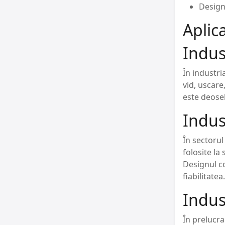
Design
Aplica
Indus
În industri
vid, uscare
este deose
Indus
În sectorul
folosite la
Designul co
fiabilitatea.
Indus
În prelucra