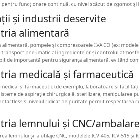
 pentru funcționare continuă, cu nivel scăzut de zgomot și în
ții și industrii deservite
tria alimentară
a alimentară, pompele și compresoarele I.VA.CO (ex: modelel
, transport pneumatic al ingredientelor și controlul atmosfe
bit de importantă pentru siguranța alimentară, evitând co
tria medicală și farmaceutică
 medical și farmaceutic (de exemplu, laboratoare și facilităț
 sisteme de aspirație chirurgicală, sterilizare, manipularea pu
ntactless și nivelul ridicat de puritate permit respectarea ce
tria lemnului și CNC/ambalar
rea lemnului și la utilaje CNC, modelele ICV-405, ICV-515 și