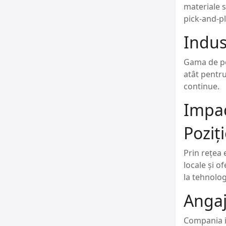
materiale s
pick-and-pla
Indust
Gama de pom
atât pentru
continue.
Impac
Poziț
Prin rețea 
locale și o
la tehnologi
Angaj
Compania i