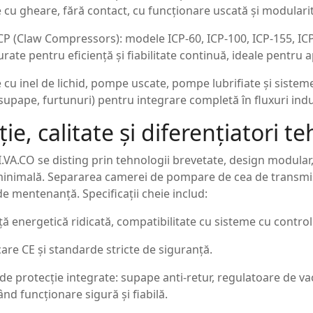
cu gheare, fără contact, cu funcționare uscată și modularit
ICP (Claw Compressors): modele ICP-60, ICP-100, ICP-155, IC
rate pentru eficiență și fiabilitate continuă, ideale pentru a
cu inel de lichid, pompe uscate, pompe lubrifiate și sisteme
, supape, furtunuri) pentru integrare completă în fluxuri indu
ie, calitate și diferențiatori te
.VA.CO se disting prin tehnologii brevetate, design modular, 
 minimală. Separarea camerei de pompare de cea de transmisi
e mentenanță. Specificații cheie includ:
nță energetică ridicată, compatibilitate cu sisteme cu contr
care CE și standarde stricte de siguranță.
 de protecție integrate: supape anti-retur, regulatoare de v
nd funcționare sigură și fiabilă.