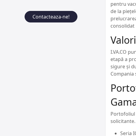
pentru vacu
de la piețe
Contacteaza-ne!
prelucrarea
consolidat 
Valor
I.VA.CO pun
etapă a pro
sigure și d
Compania se
Porto
Gama 
Portofoliul
solicitante
Seria 