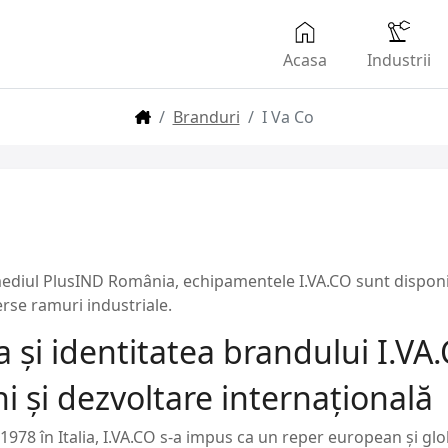
Acasa
Industrii
Branduri
I Va Co
ediul PlusIND România, echipamentele I.VA.CO sunt disponibi
rse ramuri industriale.
ia și identitatea brandului I.VA
ni și dezvoltare internațională
1978 în Italia, I.VA.CO s-a impus ca un reper european și glo