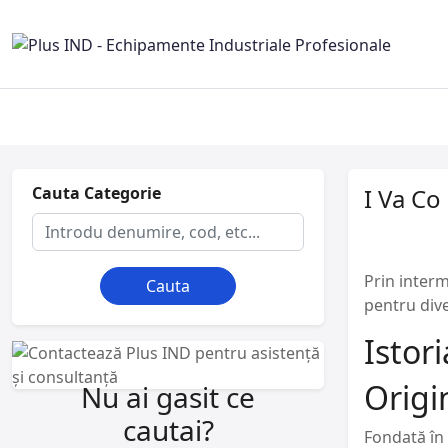
Cauta Categorie
I Va Co
Prin interm
Cauta
pentru dive
Istor
Origi
Nu ai gasit ce
cautai?
Fondată în 