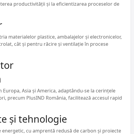
rea productivității și la eficientizarea proceselor de
r
ia materialelor plastice, ambalajelor și electronicelor,
at, cât și pentru răcire și ventilație în procese
itor
ă
in Europa, Asia și America, adaptându-se la cerințele
tori, precum PlusIND România, facilitează accesul rapid
e și tehnologie
 energetic, cu amprentă redusă de carbon și proiecte