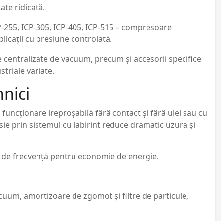
ate ridicată.
P-255, ICP-305, ICP-405, ICP-515 – compresoare
plicații cu presiune controlată.
 centralizate de vacuum, precum și accesorii specifice
striale variate.
hnici
funcționare ireproșabilă fără contact și fără ulei sau cu
e prin sistemul cu labirint reduce dramatic uzura și
ol de frecvență pentru economie de energie.
acuum, amortizoare de zgomot și filtre de particule,