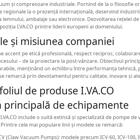
um și compresoare industriale. Pornind de la o filosofie ori
le regionale la o prezență internațională, deservind industri
 lemnului, ambalaje sau electronice. Dezvoltarea rețelei de 
poziția I.VA.CO printre liderii europeni ai domeniului.
ile și misiunea companiei
e accent pe etică profesională, respect reciproc, colaborare 
cesului – de la proiectare la post-vânzare. Obiectivul princip
urabile, menținând un echilibru între performanța tehnică, pro
 remarcă prin devotamentul pentru calitate, inovare și atenț
foliul de produse I.VA.CO
principală de echipamente
 I.VA.CO include o suită extinsă și specializată de pompe de
. Printre cele mai populare linii și modele se remarcă:
ICV (Claw Vacuum Pumps): modele precum ICV-60, ICV-100, ICV